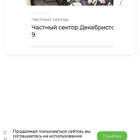
☆
☆
☆
☆
☆
☆
☆
Частный сектор
Час
Частный сектор Декабристов
Ча
9
Продолжая пользоваться сайтом, вы
О компании
соглашаетесь на использование
Понятно
Добавить объект