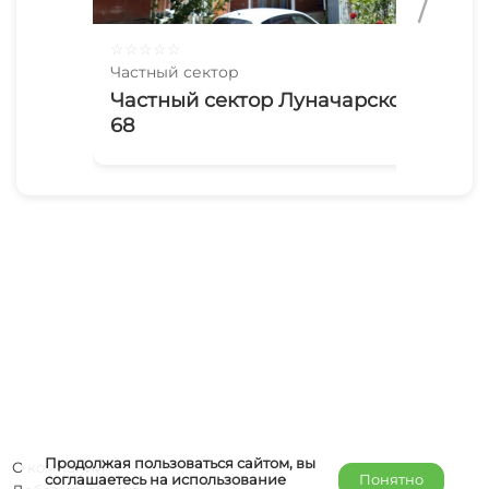
☆
☆
☆
☆
☆
☆
☆
Частный сектор
Час
Частный сектор Луначарского
Ча
68
Продолжая пользоваться сайтом, вы
О компании
соглашаетесь на использование
Понятно