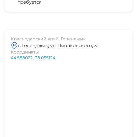
требуется
СВЧ
дельфинарий
5-10 мин
аквапарк
5-10 мин
Краснодарский край, Геленджик
г. Геленджик, ул. Циолковского, 3
магазин продукты
Координаты
1 мин
44.588022, 38.055124
остановка транспорта
1 мин
аптека
1 мин