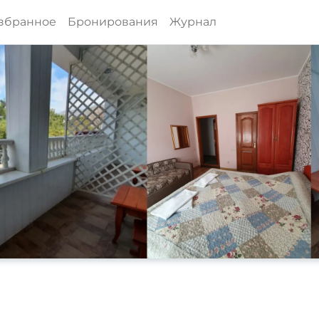
збранное
Бронирования
Журнал