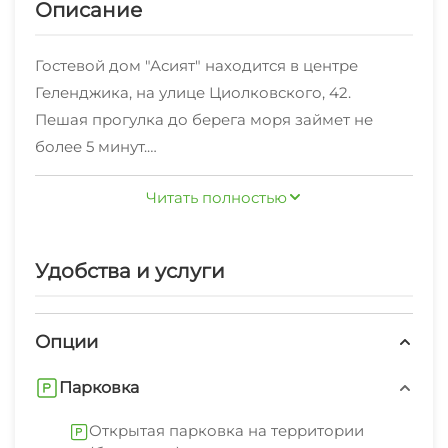
Описание
Гостевой дом "Асият" находится в центре
Геленджика, на улице Циолковского, 42.
Пешая прогулка до берега моря займет не
более 5 минут.
В шаговой доступности: магазины, кафе,
Читать полностью
аптеки, банки и остановки общественного
транспорта.
На территории есть бесплатные парковочные
Удобства и услуги
места.
Для самостоятельного приготовления пищи
оборудована общая кухня, на которой есть вся
Опции
необходимая посуда и бытовая техника.
Парковка
В числе удобств: большой зеленый двор,
детская площадка и мангальная зона.
Открытая парковка на территории
За дополнительную плату можно организовать