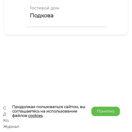
☆
☆
☆
☆
☆
☆
☆
Гостевой дом
Гос
Подкова
Бе
Продолжая пользоваться сайтом, вы
О компании
соглашаетесь на использование
Понятно
Добавить объект
файлов
cookies
.
Контакты
Журнал