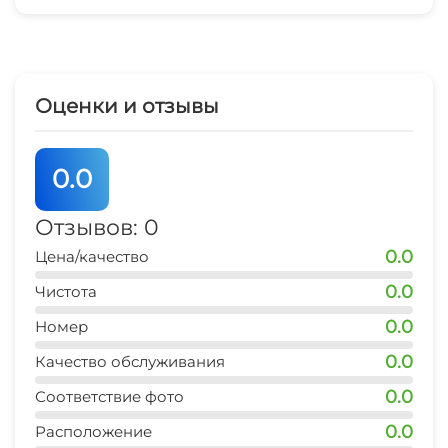
Стиральная машина
Гладильные принадлежности
Оценки и отзывы
Зеленый двор
0.0
Спутниковое ТВ
Отзывов: 0
СВЧ
0.0
Цена/качество
Семейные номера
0.0
Чистота
0.0
Номер
0.0
Качество обслуживания
0.0
Соответствие фото
0.0
Расположение