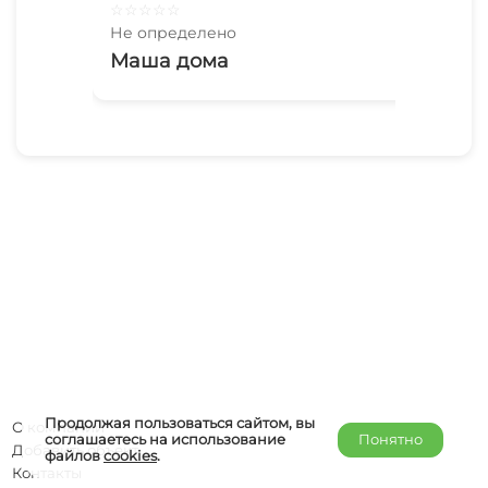
☆
☆
☆
☆
☆
☆
☆
Не определено
Не 
Маша дома
Gr
Продолжая пользоваться сайтом, вы
О компании
соглашаетесь на использование
Понятно
Добавить объект
файлов
cookies
.
Контакты