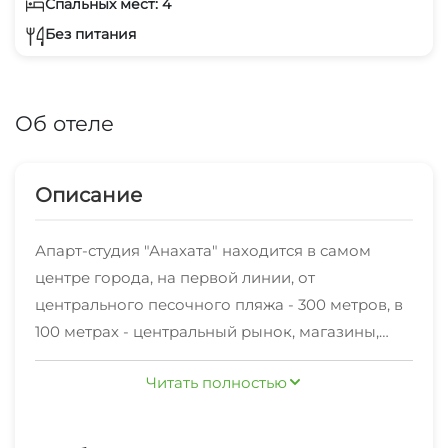
Спальных мест: 4
Без питания
Об отеле
Описание
Апарт-студия "Анахата" находится в самом
центре города, на первой линии, от
центрального песочного пляжа - 300 метров, в
100 метрах - центральный рынок, магазины,
кинотеатр, столовые, кафе и рестораны. В
Читать полностью
семейной студии находится все необходимое
для комфортного и уютного отдыха, кухня с
холодильником, микроволновой печью,