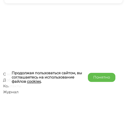
Продолжая пользоваться сайтом, вы
О компании
соглашаетесь на использование
Понятно
Добавить объект
файлов
cookies
.
Контакты
Журнал
Отельерам
Правообладателям
admin@helper-travel.com