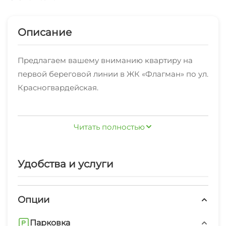
Описание
Предлагаем вашему вниманию квартиру на
первой береговой линии в ЖК «Флагман» по ул.
Красногвардейская.
Самый востребованный район города с
Читать полностью
пляжами «Сады морей», «Нива», «Багамы», 2к21.
Квартира укомплектована всем необходимым
Удобства и услуги
для отдыха.
- Расстояние до моря 100 метров.
Опции
- Парковка за шлагбаумом.
Парковка
- Бассейн 10 метров (платный).