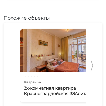
Похожие объекты
☆
☆
☆
☆
☆
☆
☆
Квартира
Ква
3х-комнатная квартира
2х
Красногвардейская 38АлитА
44