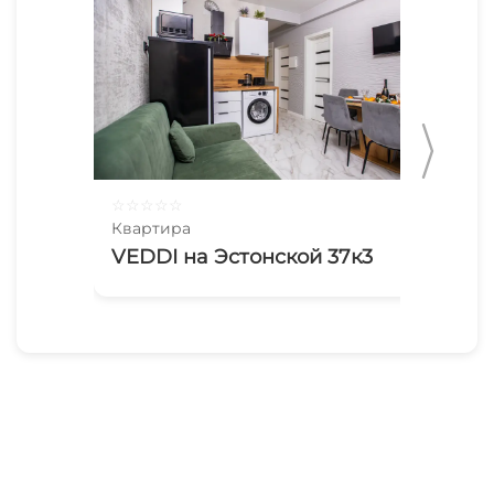
☆
☆
☆
☆
☆
☆
☆
Квартира
Ква
VEDDI на Эстонской 37к3
1-
Бе