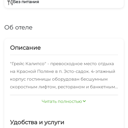
Без питания
Об отеле
Описание
"Грейс Калипсо" - превосходное место отдыха
на Красной Поляне в п. Эсто-садок. 4-этажный
корпус гостиницы оборудован бесшумным
скоростным лифтом, рестораном и банкетным
залом на 110 посадочных мест. Номерной фонд
Читать полностью
представлен 4 категориями
комфортабельности. К услугам наших гостей:
спа-комплекс с бассейн-джакузи, детская
Удобства и услуги
игровая площадка, конференц-зал, лобби-бар,