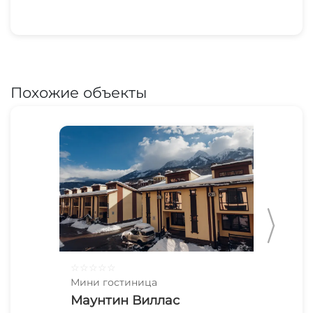
Похожие объекты
☆
☆
☆
☆
☆
☆
☆
Мини гостиница
Мин
Маунтин Виллас
Ай