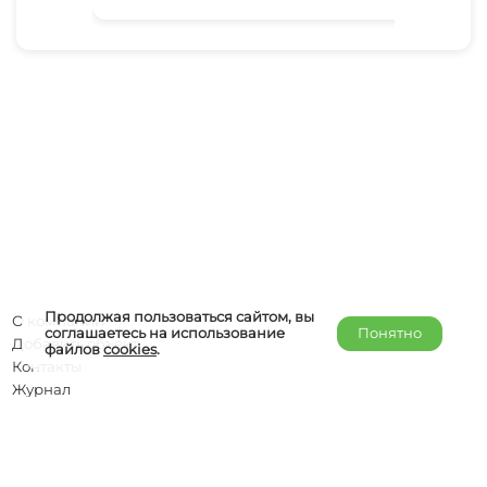
Продолжая пользоваться сайтом, вы
О компании
соглашаетесь на использование
Понятно
Добавить объект
файлов
cookies
.
Контакты
Журнал
Отельерам
Правообладателям
admin@helper-travel.com