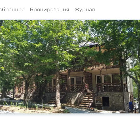
збранное
Бронирования
Журнал