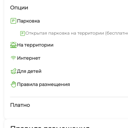
Опции
Парковка
Открытая парковка на территории (бесплатн
На территории
Трансфер платно
Интернет
Wi-Fi интернет в каждом номере
Для детей
Детская площадка
детский бассейн
Правила размещения
Семейные номера
запрещено курить в помещениях
Маршруты для пеших прогулок
Платно
Пляж
Платные услуги