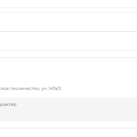
ское лесничество, уч. 147а/2
арактер