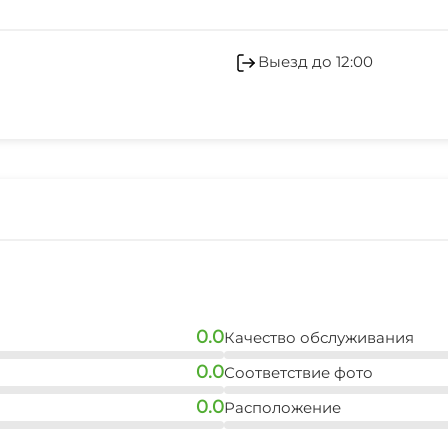
Сад
Развлечения для дете
Место для пикника
Кондиционер
Выезд до 12:00
Гладильные принадле
Беседка
Семейные номера
0.0
Качество обслуживания
0.0
Соответствие фото
0.0
Расположение