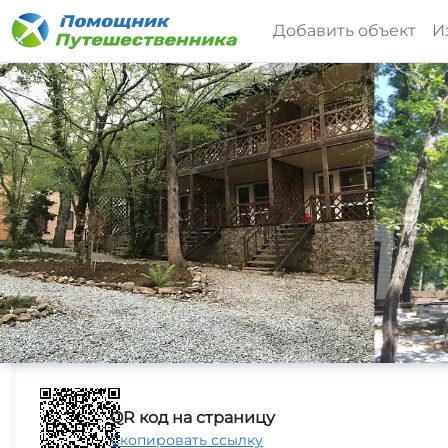
Добавить объект
И
QR код на страницу
Скопировать ссылку