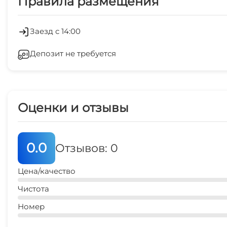
Правила размещения
Детская игровая площадка
Обслуживание номеров
Терраса
Холодильник
Заезд с 14:00
Депозит не требуется
Отопление
Зеленый двор
Оценки и отзывы
СВЧ
Рыбалка в открытом море
0.0
Отзывов: 0
Цена/качество
Чистота
Номер