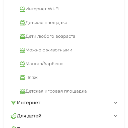
Интернет Wi-Fi
В стоимость входит проживание в
Детская площадка
комфортабельном номере с балконом (кроме
первого этажа), автостоянка, Wi-Fi,
Дети любого возраста
пользование кухонной и обеденной зонами.
Можно с животными
Мангал/барбекю
Пляж
Детская игровая площадка
Интернет
Wi-Fi интернет на всей территории
Для детей