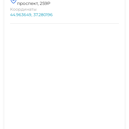
Гладильные принадлежности
проспект, 259Р
Координаты
44.963649, 37.280196
Магазины
Аптека
Семейные номера