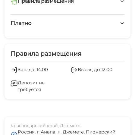
детская площадка
Правила размещения
запрещено курить в номерах
Платно
запрещено шуметь после 23-00
Платные услуги
минимальный заезд от 3 суток
Экскурсионные услуги
Правила размещения
Обслуживание номеров
Заезд с 14:00
Выезд до 12:00
Развлечения для детей
Депозит не
требуется
Холодильник
Кондиционер
Стиральная машина
Краснодарский край, Джемете
Россия, г. Анапа, п. Джемете, Пионерский