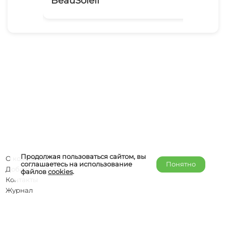
BeauSoleil
Ми
Продолжая пользоваться сайтом, вы
О компании
соглашаетесь на использование
Понятно
Добавить объект
файлов
cookies
.
Контакты
Журнал
Отельерам
Правообладателям