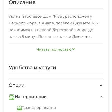
Описание
Уютный гостевой дом "Riva", расположен у
Черного моря, в Анапе, посёлок Джемете. Мы
находимся на первой береговой линии, до
пляжа 5 минут. Песчаные пляжи Джемете
известны своими дюнами, тёплым морем,
Читать полностью
широкой береговой линией. Это идеальное
гостевой дом находится в тихом месте с
место для детей и взрослых.
развитой инфраструктурой. В шаговой
Удобства и услуги
доступности располагаются магазины, кафе,
столовые, аквапарк "Тики-так",
развлекательные места как для взрослых, так и
Опции
для детей.
До центра Анапы вы сможете добраться за 30
На территории
минут, до центра развлечения "Витязево" за 15
Трансфер платно
минут на маршрутном такси.