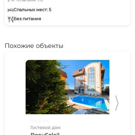
Спальных мест: 5
Без питания
Похожие объекты
☆
☆
☆
☆
☆
☆
☆
Гостевой дом
Гос