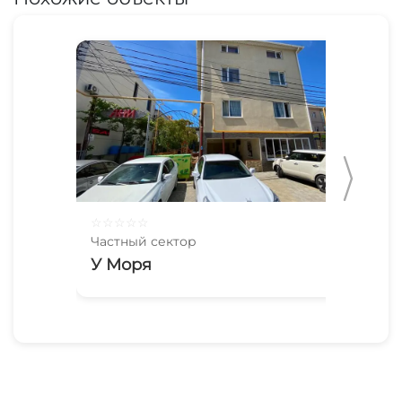
☆
☆
☆
☆
☆
☆
☆
Частный сектор
Час
У Моря
Зе