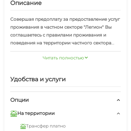
Описание
Совершая предоплату за предоставление услуг
проживания в частном секторе "Легион" Вы
соглашаетесь с правилами проживания и
поведения на территории частного сектора
"Легион".
Читать полностью
Правила проживания в частном секторе
"Легион"
Чтобы Ваше пребывание и пребывание Ваших
Удобства и услуги
соседей в нашем частном секторе было
запоминающимся и приятным, просим Вас
соблюдать несколько простых правил:
Опции
1. Мы заселим Вас после 13:00, а выезд из
На территории
гостиницы у нас до 11:00;
2. Расчетный час – 11:00!!! Время московское!
Трансфер платно
3. Мы берем предоплату при бронировании,