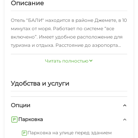
Описание
Отель "БАЛИ" находится в районе Джемете, в 10
минутах от моря. Работает по системе “все
включено”. Имеет удобное расположение для
туризма и отдыха. Расстояние до аэропорта
составляет - 7,5 км., а до железнодорожного
Читать полностью
вокзала - 3,2 км.
Отель готов предложить 75 комфортабельных
Удобства и услуги
номеров различных категорий. Каждый номер
имеет индивидуальный дизайн и оборудован
всем необходимым для комфортного отдыха:
Опции
телевизор, Wi-Fi, холодильник, кондиционер. В
Парковка
ванной комнате есть фен, туалетные и
косметические принадлежности: мыло,
Парковка на улице перед зданием
шампунь, гель для душа, тапочки, зубной набор,