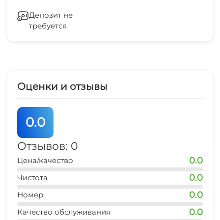
ЖД вокзал
Бассейн под открытым небом с
Кондиционер
10 мин
подогревом
Депозит не
требуется
Сейф
Детская игровая площадка
Гладильные принадлежности
Семейные номера
Оценки и отзывы
Шезлонги/лежаки
0.0
Пляжные зонтики
Отзывов: 0
0.0
Цена/качество
0.0
Чистота
0.0
Номер
0.0
Качество обслуживания