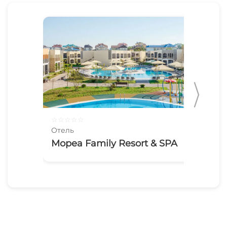
☆
☆
☆
☆
☆
☆
☆
Отель
Оте
Мореа Family Resort & SPA
Ал