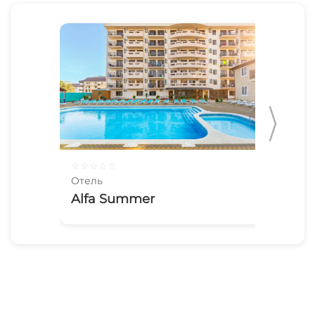
☆
☆
☆
☆
☆
☆
☆
Отель
Оте
Alfa Summer
VA