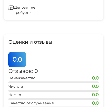
ЖД вокзал
Бассейн под открытым небом с
Кондиционер
10 мин
подогревом
Депозит не
требуется
Сейф
Детская игровая площадка
Гладильные принадлежности
Семейные номера
Оценки и отзывы
Шезлонги/лежаки
0.0
Пляжные зонтики
Отзывов: 0
0.0
Цена/качество
0.0
Чистота
0.0
Номер
0.0
Качество обслуживания