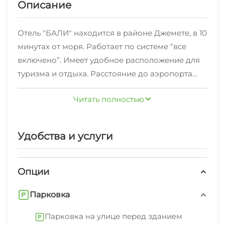
Описание
Отель "БАЛИ" находится в районе Джемете, в 10
минутах от моря. Работает по системе “все
включено”. Имеет удобное расположение для
туризма и отдыха. Расстояние до аэропорта
составляет - 7,5 км., а до железнодорожного
Читать полностью
вокзала - 3,2 км.
Отель готов предложить 75 комфортабельных
Удобства и услуги
номеров различных категорий. Каждый номер
имеет индивидуальный дизайн и оборудован
всем необходимым для комфортного отдыха:
Опции
телевизор, Wi-Fi, холодильник, кондиционер. В
Парковка
ванной комнате есть фен, туалетные и
косметические принадлежности: мыло,
Парковка на улице перед зданием
шампунь, гель для душа, тапочки, зубной набор,