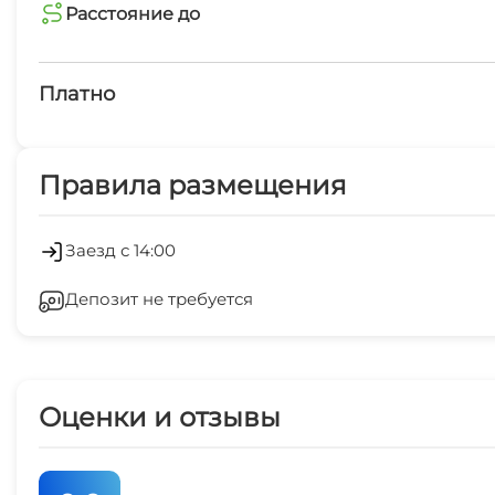
Автостоянка
Расстояние до
пляж галечный
Можно с животными
10 мин
Платно
рынок
Платные услуги
10 мин
Правила размещения
Гладильные принадлежности
остановка транспорта
8 мин
Заезд с 14:00
аквапарк
Депозит не требуется
30 мин
Оценки и отзывы