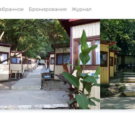
збранное
Бронирования
Журнал