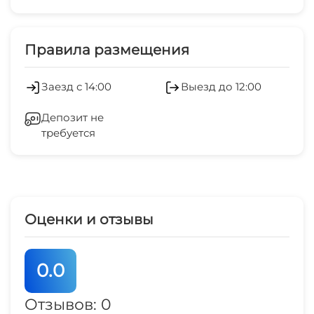
центр
Платные услуги
1 мин
Есть трансфер
Стиральная машина
Правила размещения
рынок
Работает круглогодично
3 мин
Гладильные принадлежности
Заезд с 14:00
Выезд до 12:00
Мангал/барбекю
магазин продукты
Зеленый двор
3 мин
Депозит не
требуется
Беседка
остановка трнспорта
5 мин
СВЧ
аптека
5 мин
Оценки и отзывы
0.0
Отзывов: 0