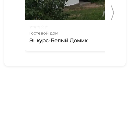
☆
☆
☆
☆
☆
☆
☆
Гостевой дом
Гос
Энкурс-Белый Домик
Ви