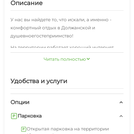
Описание
У нас вы найдете то, что искали, а именно -
комфортный отдых в Должанской и
душевноегостеприимство!
На территории работает хороший интернет.
Уборка номеров регулярная.
Читать полностью
К услугам предоставляются: стиральная
машина, гладильные принадлежности, беседка,
Удобства и услуги
спутниковое тв, свч.
В нескольких минутах находятся пляж
Опции
песчаный, центр, центр развлечений.Согласно
отзывам отдыхающих, им очень нравится наше
Парковка
расположение в Должанской!
Открытая парковка на территории