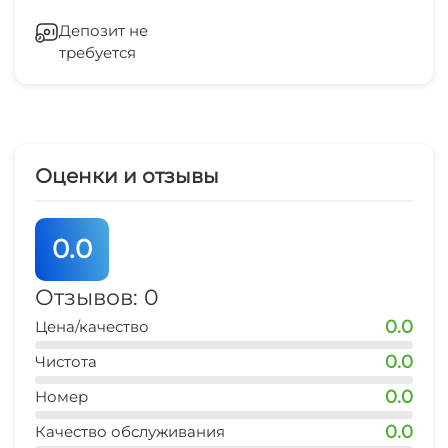
Место для пикника
остановка общественного транспорта
Кондиционер
10 мин
Депозит не
требуется
Стиральная машина
Гладильные принадлежности
Зеленый двор
Оценки и отзывы
Беседка
0.0
Спутниковое ТВ
Отзывов: 0
Прачечная
0.0
Цена/качество
СВЧ
0.0
Чистота
0.0
Номер
0.0
Качество обслуживания