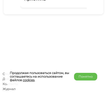
Продолжая пользоваться сайтом, вы
О компании
соглашаетесь на использование
Понятно
Добавить объект
файлов
cookies
.
Контакты
Журнал
Отельерам
Правообладателям