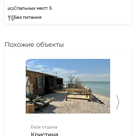
Спальных мест: 5
Без питания
Похожие объекты
☆
☆
☆
☆
☆
☆
☆
База отдыха
Баз
Кристина
Пр