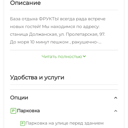
Описание
База отдыха ФРУКТЫ всегда рада встрече
новых гостей! Мы находимся по адресу:
станица Должанская, ул. Пролетарская, 97.
До моря 10 минут пешком , ракушечно-
песочный пляж. Солнца на азовском
Читать полностью
побережье очень много, дожди крайне редки.
Днем воздух приятно охлаждает свежий бриз с
моря, вечером — сухой ветер из степи. Такой
Удобства и услуги
климат сам по себе полезен для оздоровления.
Для Вашего комфортного отдыха рады
предложить -благоустроенную территорию,
Опции
оснащена уютной обеденной зоной на улице,
Парковка
принадлежностями для барбекю. На выбор
предоставляется 3 дома, в каждом чайно-
Парковка на улице перед зданием
кофейная зона с ротанговой мебелью.