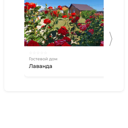
☆
☆
☆
☆
☆
☆
☆
Гостевой дом
Гос
Лаванда
Иг