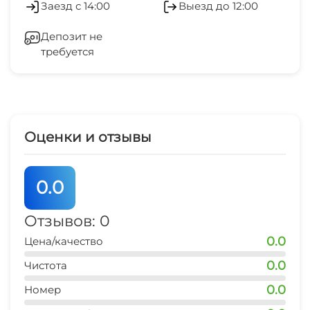
Заезд с 14:00
Выезд до 12:00
магазин продукты
Зеленый двор
10 мин
Депозит не
требуется
СВЧ
остановка транспорта
10-15 мин
банкомат Сбербанк
10-15 мин
Оценки и отзывы
аптека
10-15 мин
0.0
аквапарк
40 мин
Отзывов: 0
0.0
Цена/качество
дельфинарий
40 мин
0.0
Чистота
0.0
Номер