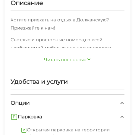
Описание
Хотите приехать на отдых в Должанскую?
Приезжайте к нам!
Светлые и просторные номера,со всей
необходимой мебелью для полноценного
отдыха,категорий Дом под-ключ по отличной
Читать полностью
ценевсегда рады своим гостям!
Также мы можем предложить
Удобства и услуги
высокоскоростной WI-FI интернет.
Мы будем рады предложить дополнительные
Опции
услуги: мангал/барбекю, детская игровая
площадка, открытая парковка на территории
Парковка
(бесплатно).
Открытая парковка на территории
В пешей доступности от нас пляж песчано,