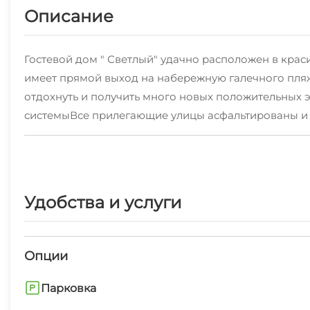
Описание
Гостевой дом " Светлый" удачно расположен в крас
имеет прямой выход на набережную галечного пляж
отдохнуть и получить много новых положительных э
системыВсе прилегающие улицы асфальтированы и о
магазинов, сувенирных и прочих палаток.АВТОПА
категорий: 2 местный стандарт ,3х местный стандар
местные, Все номера, независимо от классификации, 
телевизор, холодильник, сплит систему, посуду.
Удобства и услуги
Опции
Парковка