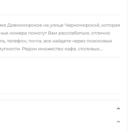
елке Дивноморское на улице Черноморской, которая
ные номера помогут Вам расслабиться, отлично
, телефон, почта, все найдете через поисковые
упности. Рядом множество кафе, столовых,
м услугам предоставляются современные номера
мера на мансарде, варианты размещения - 2, 3, 4-х
душевые комнаты (горячая вода) и санузел,