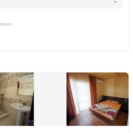
рвым.