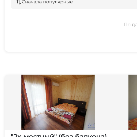
Сначала популярные
По д
"2х-местный" (без балкона)