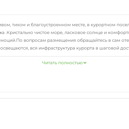
ивом, тихом и благоустроенном месте, в курортном пос
а .Кристально чистое море, ласковое солнце и комфорт
моций.По вопросам размещения обращайтесь в сам отель
свещаются, вся инфраструктура курорта в шаговой дост
РКОВКА рядом в 100м - ПЛАТНАЯ.Номерной фонд:К ваши
Читать полностью
т, Семейный 4х местный 2х комнатный номер, удобные но
включают себя : кровати, тумбочки, стол, стулья, шкаф, 