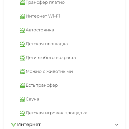
Трансфер платно
сможете выложить фотографии, отправить
файл или позвонить родным по видео.
Интернет Wi-Fi
Учитывайте время заселения в гостиницу.
Даже если вы прибудете поздно ночью, вас
Автостоянка
встретят на круглосуточной стойке
Детская площадка
регистрации и помогут с размещением.
За любой помощью обращайтесь на ресепшн.
Дети любого возраста
К вашим услугам: прачечная, обслуживание
номеров, ускоренная регистрация заезда/
Можно с животными
отъезда.
Есть трансфер
Сауна
Детская игровая площадка
Интернет