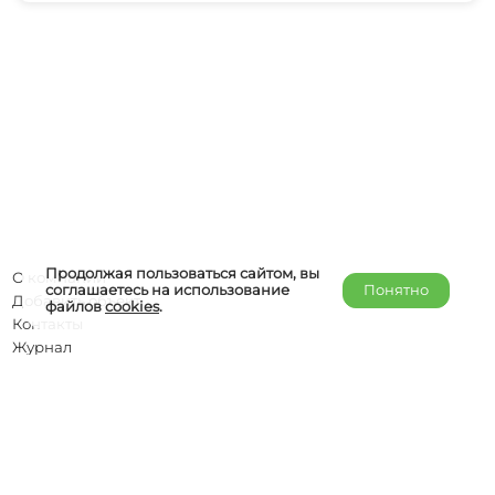
Продолжая пользоваться сайтом, вы
О компании
соглашаетесь на использование
Понятно
Добавить объект
файлов
cookies
.
Контакты
Журнал
Отельерам
Правообладателям
admin@helper-travel.com