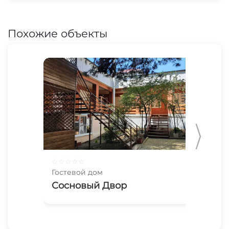
Похожие объекты
☆
☆
☆
☆
☆
☆
☆
Гостевой дом
Гос
Сосновый Двор
Из