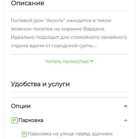
Описание
Гостевой дом "Ассоль" находится в тихом
зеленом поселке на окраине Вардане.
Идеально подходит для спокойного семейного
отдыха вдали от городской суеты.
К услугам гостей:
Читать полностью
- ухоженная зеленая территория
- большой бассейн
- гриль-бар с потрясающими блюдами от шеф-
Удобства и услуги
повара и прохладительными напитками для
детей и взрослых
- столовая с питанием по меню (оплачивается
Опции
на месте)
Парковка
- детская площадка
- бесплатная парковка
Парковка на улице перед зданием
- бесплатный трансфер на центральный пляж, в