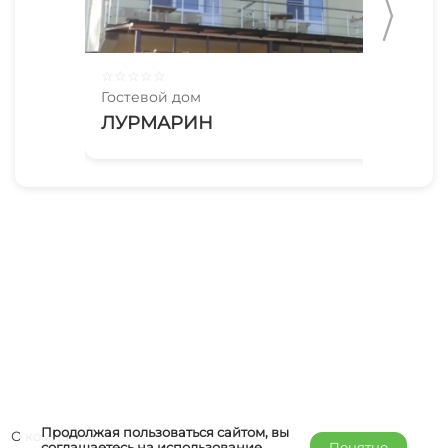
☆
☆
☆
☆
☆
☆
☆
Гостевой дом
Гос
ЛУРМАРИН
Мя
Продолжая пользоваться сайтом, вы
О компании
соглашаетесь на использование
Понятно