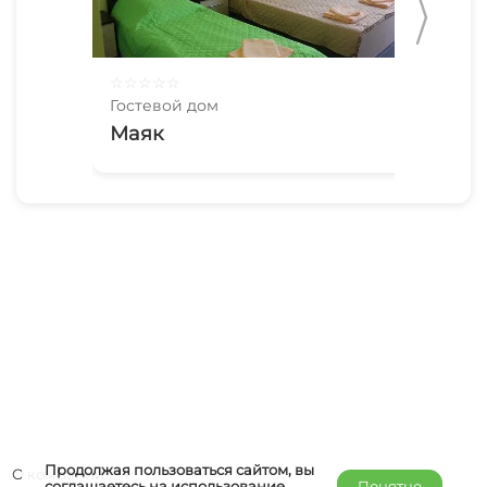
☆
☆
☆
☆
☆
☆
☆
Гостевой дом
Гос
Маяк
У 
Продолжая пользоваться сайтом, вы
О компании
соглашаетесь на использование
Понятно