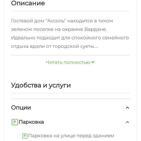
Описание
Гостевой дом "Ассоль" находится в тихом
зеленом поселке на окраине Вардане.
Идеально подходит для спокойного семейного
отдыха вдали от городской суеты.
К услугам гостей:
Читать полностью
- ухоженная зеленая территория
- большой бассейн
- гриль-бар с потрясающими блюдами от шеф-
Удобства и услуги
повара и прохладительными напитками для
детей и взрослых
- столовая с питанием по меню (оплачивается
Опции
на месте)
Парковка
- детская площадка
- бесплатная парковка
Парковка на улице перед зданием
- бесплатный трансфер на центральный пляж, в