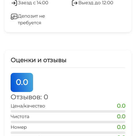
Заезд с 14:00
Выезд до 12:00
остановка транспорта
Гладильные принадлежности
2 мин
Депозит не
требуется
Зеленый двор
центр развлечений
5 мин
Беседка
аквапарк
15 мин
Прачечная
Оценки и отзывы
дельфинарий
15 мин
0.0
аптека
5 мин
Отзывов: 0
0.0
Цена/качество
0.0
Чистота
0.0
Номер