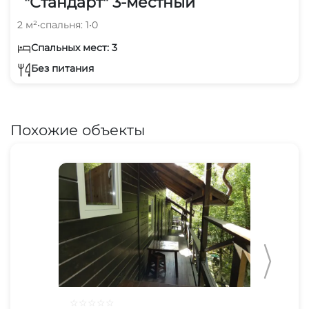
"Стандарт" 3-местный
2 м²
•
спальня: 1
•
0
Спальных мест: 3
Без питания
Похожие объекты
☆
☆
☆
☆
☆
☆
☆