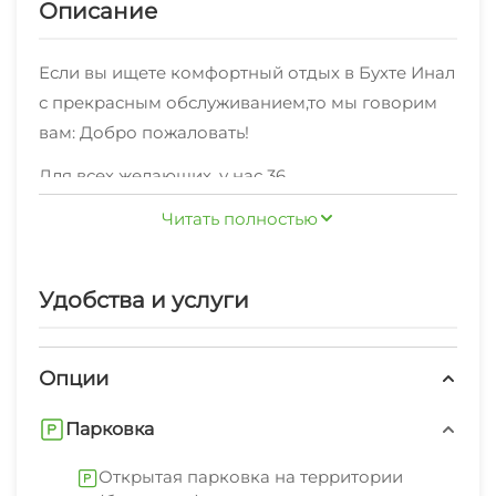
Описание
Если вы ищете комфортный отдых в Бухте Инал
с прекрасным обслуживанием,то мы говорим
вам: Добро пожаловать!
Для всех желающих, у нас 36
номеров,оснащенных необходимой мебелью:
Читать полностью
"Комфорт" 4-местный , "Стандарт" 2-комнатный
, Эконом , "Стандарт" 2-местный , "Полулюкс" ,
Комфорт 2х-местный , "Стандарт" 3-местный по
Удобства и услуги
Рядом с нами есть различные кафе, столовые и
комфортной цене.
магазины.
Опции
Стабильное Wi-Fi соединение в каждом уголке.
Мы рады предоставить также: экскурсионные
Парковка
услуги, стиральная машина, гладильные
Открытая парковка на территории
принадлежности, зеленый двор, беседка,