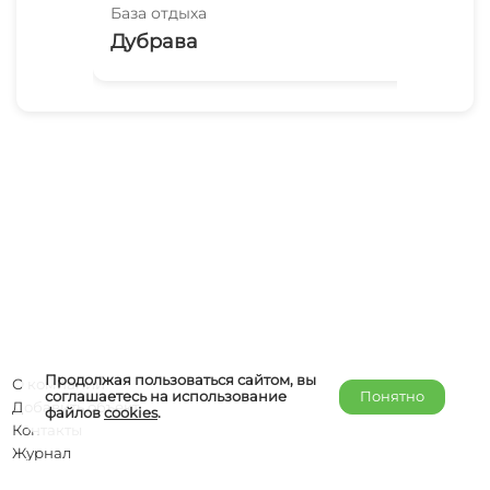
База отдыха
Баз
Дубрава
Па
Продолжая пользоваться сайтом, вы
О компании
соглашаетесь на использование
Понятно
Добавить объект
файлов
cookies
.
Контакты
Журнал
Отельерам