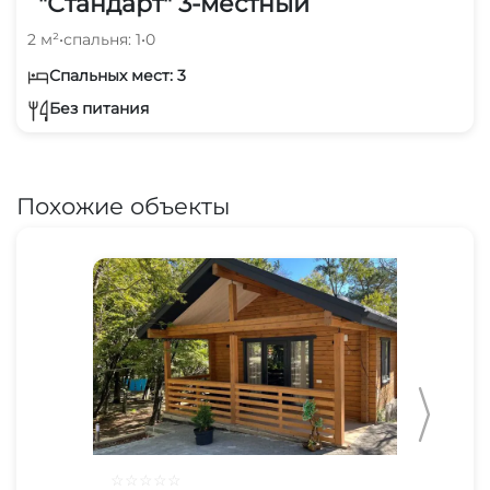
"Стандарт" 3-местный
2 м²
•
спальня: 1
•
0
Спальных мест: 3
Без питания
Похожие объекты
☆
☆
☆
☆
☆
☆
☆