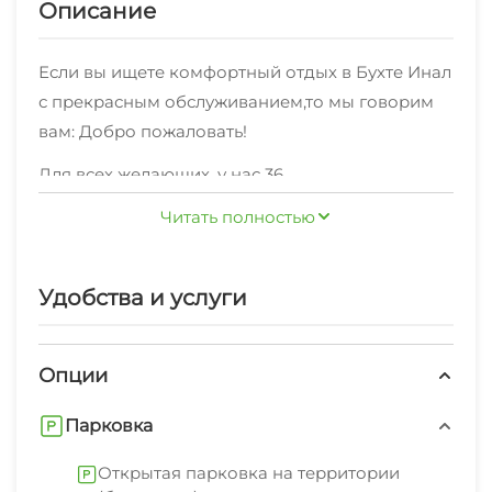
Описание
Если вы ищете комфортный отдых в Бухте Инал
с прекрасным обслуживанием,то мы говорим
вам: Добро пожаловать!
Для всех желающих, у нас 36
номеров,оснащенных необходимой мебелью:
Читать полностью
"Комфорт" 4-местный , "Стандарт" 2-комнатный
, Эконом , "Стандарт" 2-местный , "Полулюкс" ,
Комфорт 2х-местный , "Стандарт" 3-местный по
Удобства и услуги
Рядом с нами есть различные кафе, столовые и
комфортной цене.
магазины.
Опции
Стабильное Wi-Fi соединение в каждом уголке.
Мы рады предоставить также: экскурсионные
Парковка
услуги, стиральная машина, гладильные
Открытая парковка на территории
принадлежности, зеленый двор, беседка,