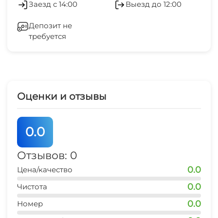
Заезд с 14:00
Выезд до 12:00
остановка транспорта
Гладильные принадлежности
2 мин
Депозит не
требуется
Зеленый двор
центр развлечений
5 мин
Беседка
аквапарк
15 мин
Прачечная
Оценки и отзывы
дельфинарий
15 мин
0.0
аптека
5 мин
Отзывов: 0
0.0
Цена/качество
0.0
Чистота
0.0
Номер