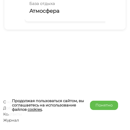
База отдыха
Баз
Атмосфера
ЭК
Продолжая пользоваться сайтом, вы
О компании
соглашаетесь на использование
Понятно
Добавить объект
файлов
cookies
.
Контакты
Журнал
Отельерам