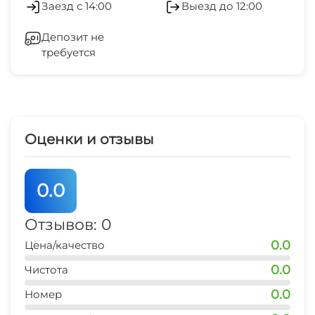
Заезд с 14:00
Выезд до 12:00
остановка транспорта
Гладильные принадлежности
2 мин
Депозит не
требуется
Зеленый двор
центр развлечений
5 мин
Беседка
аквапарк
15 мин
Прачечная
Оценки и отзывы
дельфинарий
15 мин
0.0
аптека
5 мин
Отзывов: 0
0.0
Цена/качество
0.0
Чистота
0.0
Номер