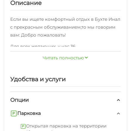
Описание
Если вы ищете комфортный отдых в Бухте Инал
с прекрасным обслуживанием,то мы говорим
вам: Добро пожаловать!
Для всех желающих, у нас 36
номеров,оснащенных необходимой мебелью:
Читать полностью
"Комфорт" 4-местный , "Стандарт" 2-комнатный
, Эконом , "Стандарт" 2-местный , "Полулюкс" ,
Комфорт 2х-местный , "Стандарт" 3-местный по
Удобства и услуги
Рядом с нами есть различные кафе, столовые и
комфортной цене.
магазины.
Опции
Стабильное Wi-Fi соединение в каждом уголке.
Мы рады предоставить также: экскурсионные
Парковка
услуги, стиральная машина, гладильные
Открытая парковка на территории
принадлежности, зеленый двор, беседка,