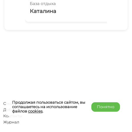
База отдыха
Баз
Каталина
На
Продолжая пользоваться сайтом, вы
О компании
соглашаетесь на использование
Понятно
Добавить объект
файлов
cookies
.
Контакты
Журнал
Отельерам