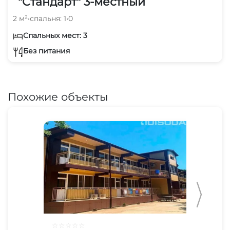
"Стандарт" 3-местный
2 м²
•
спальня: 1
•
0
Спальных мест: 3
Без питания
Похожие объекты
☆
☆
☆
☆
☆
☆
☆