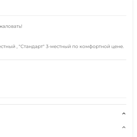
жаловать!
естный , "Стандарт" 3-местный по комфортной цене.
ный двор, беседка, прачечная.Наши сотрудники с
виях бронирования.
нал.