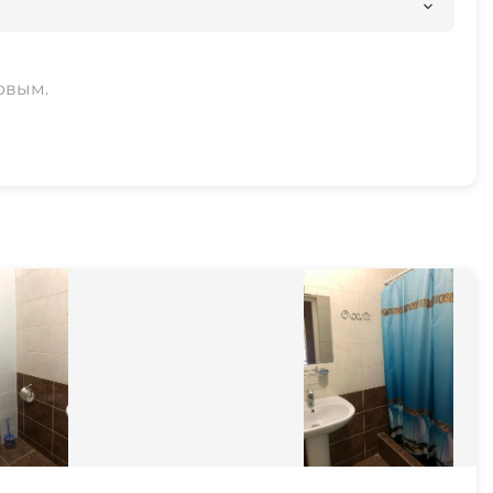
рвым.