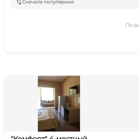
Сначала популярные
По д
"Комфорт" 4-местный