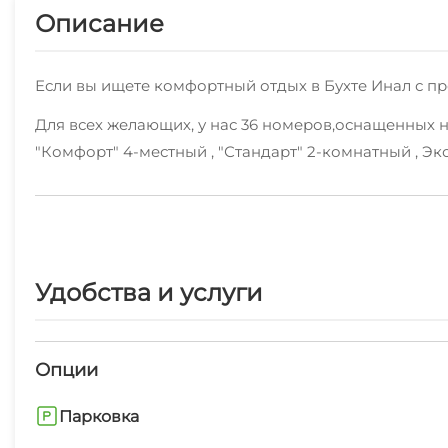
Описание
Если вы ищете комфортный отдых в Бухте Инал с п
Для всех желающих, у нас 36 номеров,оснащенных
"Комфорт" 4-местный , "Стандарт" 2-комнатный , Эк
Рядом с нами есть различные кафе, столовые и маг
Стабильное Wi-Fi соединение в каждом уголке.
Мы рады предоставить также: экскурсионные услуги
Удобства и услуги
радостью предоставят вам полезную туристическую
Рядом с нами находятся пляж галечный, центр разв
Опции
Арендовать номер можно без посредников, по теле
Парковка