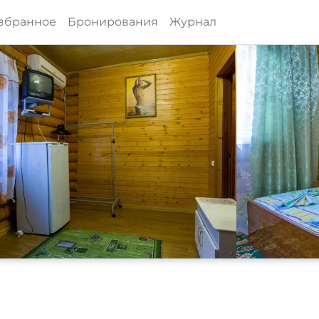
збранное
Бронирования
Журнал