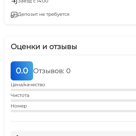
Заезд с 14:00
дельфинарий
Депозит не требуется
Беседка
15 мин
Оценки и отзывы
0.0
Отзывов: 0
Цена/качество
Чистота
Номер