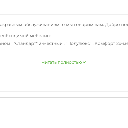
рекрасным обслуживанием,то мы говорим вам: Добро по
 необходимой мебелью:
оном , "Стандарт" 2-местный , "Полулюкс" , Комфорт 2х-м
азины.
Читать полностью
, стиральная машина, гладильные принадлежности, зеле
 информацию об отдыхе вБухте Инал,расскажут об усло
лечений, аквапарк, и другие центры притяжения Бухты И
фону/на сайте!