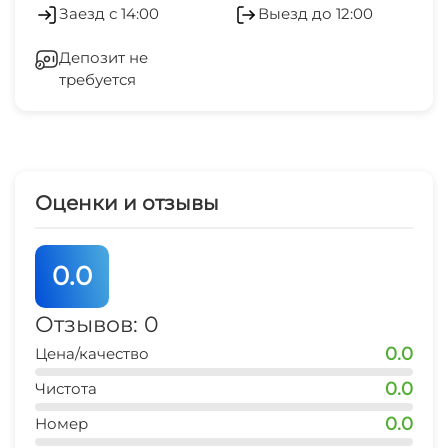
Заезд с 14:00
Выезд до 12:00
остановка транспорта
Гладильные принадлежности
2 мин
Депозит не
требуется
Зеленый двор
центр развлечений
5 мин
Беседка
аквапарк
15 мин
Прачечная
Оценки и отзывы
дельфинарий
15 мин
0.0
аптека
5 мин
Отзывов: 0
0.0
Цена/качество
0.0
Чистота
0.0
Номер