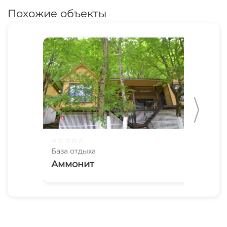
Похожие объекты
☆
☆
☆
☆
☆
☆
☆
База отдыха
Баз
Аммонит
Па