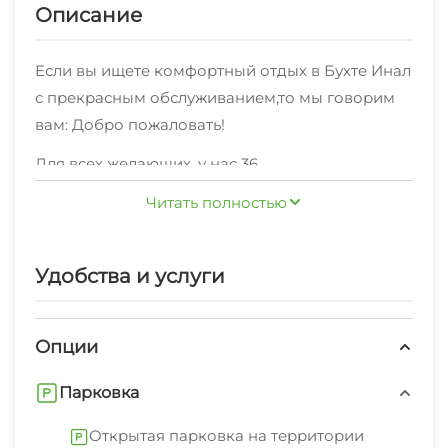
Описание
Если вы ищете комфортный отдых в Бухте Инал
с прекрасным обслуживанием,то мы говорим
вам: Добро пожаловать!
Для всех желающих, у нас 36
номеров,оснащенных необходимой мебелью:
Читать полностью
"Комфорт" 4-местный , "Стандарт" 2-комнатный
, Эконом , "Стандарт" 2-местный , "Полулюкс" ,
Комфорт 2х-местный , "Стандарт" 3-местный по
Удобства и услуги
Рядом с нами есть различные кафе, столовые и
комфортной цене.
магазины.
Опции
Стабильное Wi-Fi соединение в каждом уголке.
Мы рады предоставить также: экскурсионные
Парковка
услуги, стиральная машина, гладильные
Открытая парковка на территории
принадлежности, зеленый двор, беседка,