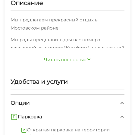
Описание
Мы предлагаем прекрасный отдых в
Мостовском районе!
Мы рады представить для вас номера
различной категории: "Комфорт" и по отличной
цене
Читать полностью
Хотите делиться яркими впечатлениями об
отдыхе в Мостовском районе с друзьями и
Удобства и услуги
близкими?Для вас подключен
высокоскоростной Wi-Fi интернет.
Опции
Можете не беспокоиться за ваш комфорт - мы
предоставляем удобную мебель, необходимую
Парковка
дляполноценного отдыха.
Открытая парковка на территории
Уборка производится по расписанию.