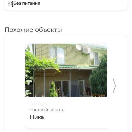
Без питания
Похожие объекты
☆
☆
☆
☆
☆
☆
☆
Частный сектор
Час
Ника
Че