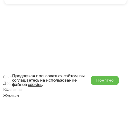
Продолжая пользоваться сайтом, вы
О компании
соглашаетесь на использование
Понятно
Добавить объект
файлов
cookies
.
Контакты
Журнал
Отельерам
Правообладателям
admin@helper-travel.com