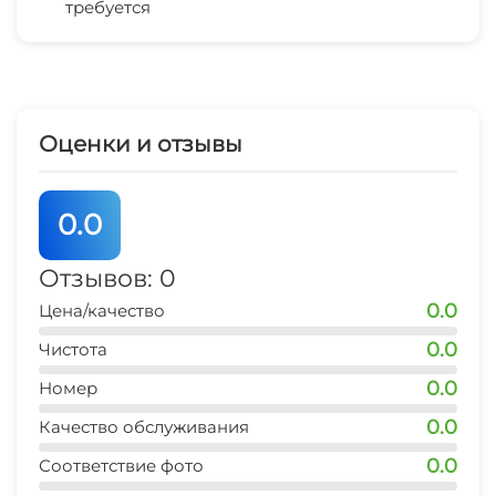
требуется
Беседка
остановка транспорта
1 мин
СВЧ
банкомат Сбербанк
5-7 мин
Оценки и отзывы
аптека
5 мин
0.0
Отзывов: 0
0.0
Цена/качество
0.0
Чистота
0.0
Номер
0.0
Качество обслуживания
0.0
Соответствие фото