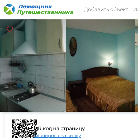
Добавить объект
И
QR код на страницу
Скопировать ссылку