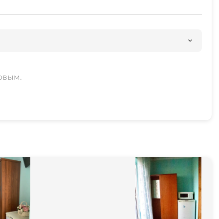
рвым.