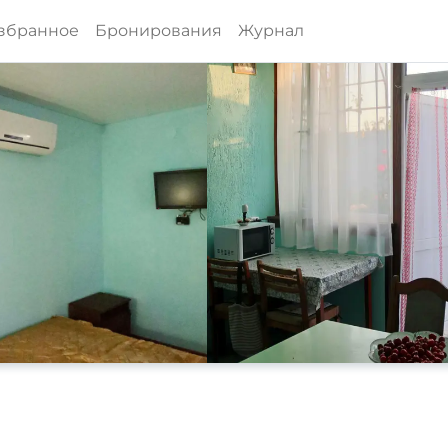
збранное
Бронирования
Журнал