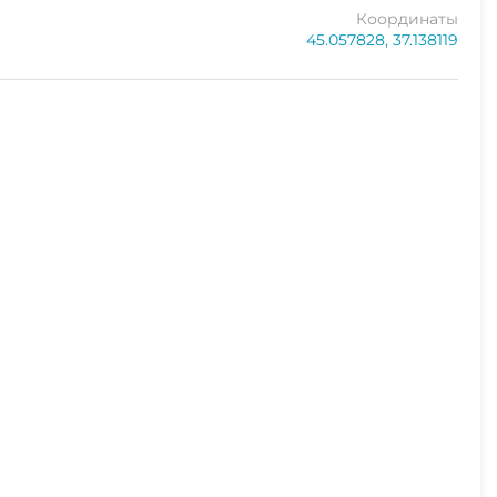
Координаты
45.057828, 37.138119