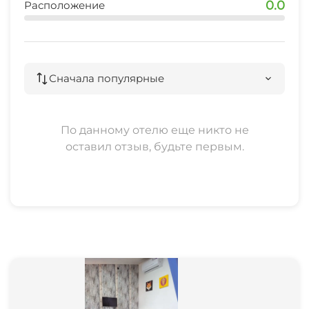
0.0
Расположение
остановка общественного транспорта
10 мин
банкомат
Сначала популярные
20 мин
По данному отелю еще никто не
оставил отзыв, будьте первым.