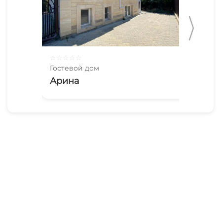
☆
☆
☆
☆
☆
☆
☆
Гостевой дом
Гос
Арина
Bl