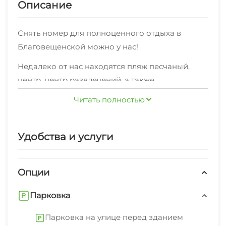
Описание
Снять номер для полноценного отдыха в
Благовещенской можно у нас!
Недалеко от нас находятся пляж песчаный,
центр, центр развлечений, а также
достопримечательности Благовещенской, о
Читать полностью
которых вамподскажут наши сотрудники,
включая полезную туристическую
Вам предлагаются дополнительные услуги:
информацию, чтобы ваш отдыхв
Удобства и услуги
мангал/барбекю, парковка на улице перед
Благовещенской был веселым и
зданием
запоминающимся.Это любимая часть
Опции
По всем вопросам касательно аренды и наших
Благовещенской среди наших постояльцев,
услуг обращайтесь, пожалуйста, по телефону.
согласно независимымотзывам.
Парковка
Парковка на улице перед зданием