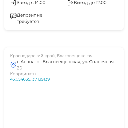
магазинам, находящимся в пешей доступности.
Заезд с 14:00
Выезд до 12:00
рынок
Мы будем рады принять вас в нашем отеле и
5 мин
Депозит не
сделать ваш отдых незабываемым!
требуется
магазин продукты
5 мин
остановка транспорта
3 мин
Краснодарский край, Благовещенская
г. Анапа, ст. Благовещенская, ул. Солнечная,
банкомат Сбербанк
20
5 мин
Координаты
45.054635, 37.139139
аптека
5 мин