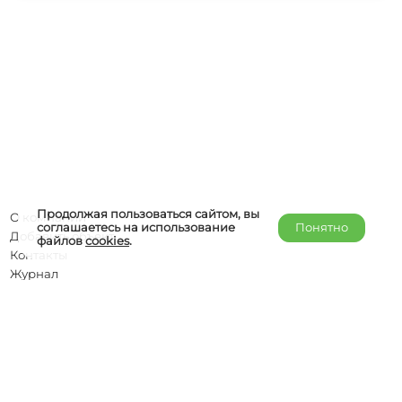
Продолжая пользоваться сайтом, вы
О компании
соглашаетесь на использование
Понятно
Добавить объект
файлов
cookies
.
Контакты
Журнал
Отельерам
Правообладателям
admin@helper-travel.com