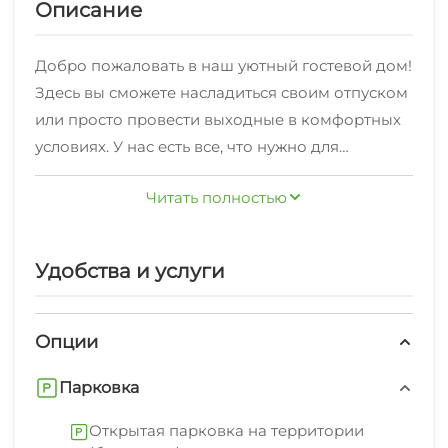
Описание
Добро пожаловать в наш уютный гостевой дом!
Здесь вы сможете насладиться своим отпуском
или просто провести выходные в комфортных
условиях. У нас есть все, что нужно для
полноценного и приятного отдыха. В каждом
Читать полностью
номере есть двуспальные кровати и мягкая
мебель, а также отдельный санузел. Кроме того,
вы сможете воспользоваться холодильником,
Удобства и услуги
кондиционером и телевизором. В номере
также есть фен. Мы рады гостям,
путешествующим с домашними питомцами.
Опции
Ваш любимец будет чувствовать себя как дома
Парковка
в нашем гостеприимном доме. На территории
вы найдете бассейн с джакузи, где можно
Открытая парковка на территории
отлично провести время. Кроме того, можно