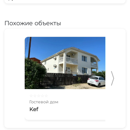
Похожие объекты
☆
☆
☆
☆
☆
☆
☆
Гостевой дом
Гос
Kef
Бе