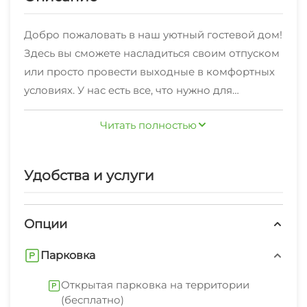
Добро пожаловать в наш уютный гостевой дом!
Здесь вы сможете насладиться своим отпуском
или просто провести выходные в комфортных
условиях. У нас есть все, что нужно для
полноценного и приятного отдыха. В каждом
Читать полностью
номере есть двуспальные кровати и мягкая
мебель, а также отдельный санузел. Кроме того,
вы сможете воспользоваться холодильником,
Удобства и услуги
кондиционером и телевизором. В номере
также есть фен. Мы рады гостям,
путешествующим с домашними питомцами.
Опции
Ваш любимец будет чувствовать себя как дома
Парковка
в нашем гостеприимном доме. На территории
вы найдете бассейн с джакузи, где можно
Открытая парковка на территории
отлично провести время. Кроме того, можно
(бесплатно)