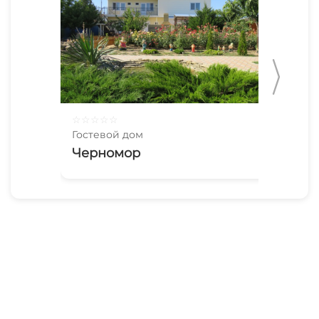
☆
☆
☆
☆
☆
☆
☆
Гостевой дом
Гос
Черномор
Ма