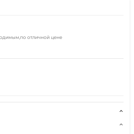
бходимым,по отличной цене
никовое тв, свч.Полный список вы можете увидеть