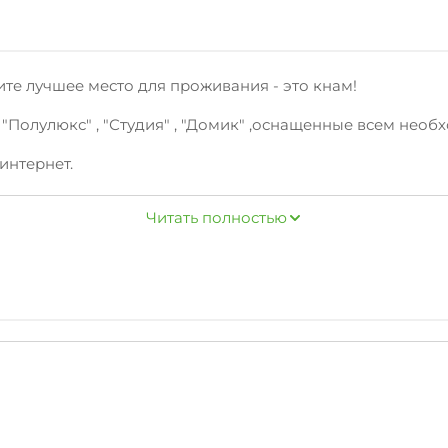
те лучшее место для проживания - это кнам!
"Полулюкс" , "Студия" , "Домик" ,оснащенные всем нео
интернет.
адильные принадлежности, зеленый двор, беседка, спут
Читать полностью
 продуктовые магазины.
жная, аквапарк
незабываемым!
анному телефону. Ждем вас!