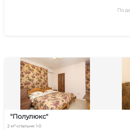
По д
"Полулюкс"
2 м²
•
спальня: 1
•
0