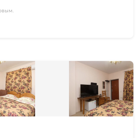
рвым.