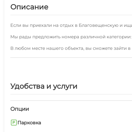
Описание
Если вы приехали на отдых в Благовещенскую и ищи
Мы рады предложить номера различной категории: 
В любом месте нашего объекта, вы сможете зайти в 
Также мы предоставляем дополнительные услуги: гл
на странице нашего объекта.
В шаговой доступности находятся кафе, столовые и
Удобства и услуги
Поблизости можно посетить пляж песчаный, набере
Наша цель - сделать ваш отдых в Благовещенской 
Опции
Удобнее и быстрее всего арендовать номер по указ
Парковка