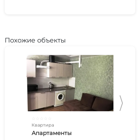
Похожие объекты
☆
☆
☆
☆
☆
☆
☆
Квартира
Ква
Апартаменты
Кв