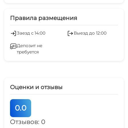
Платные услуги
7-10 мин
Стиральная машина
Правила размещения
центр
5 мин
Гладильные принадлежности
Заезд с 14:00
Выезд до 12:00
центр развлечений
7 мин
Депозит не
требуется
рынок
1 мин
магазин продукты
1 мин
Оценки и отзывы
банкомат Сбербанк
5 мин
0.0
аптека
5 мин
Отзывов: 0