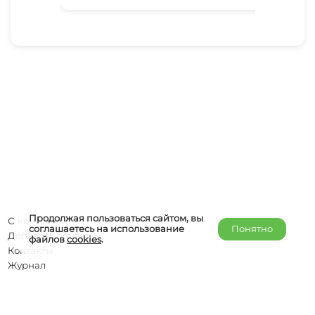
Продолжая пользоваться сайтом, вы
О компании
соглашаетесь на использование
Понятно
Добавить объект
файлов
cookies
.
Контакты
Журнал
Отельерам
Правообладателям