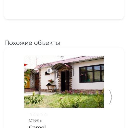
Похожие объекты
☆
☆
☆
☆
☆
☆
☆
Отель
Оте
Camel
Си