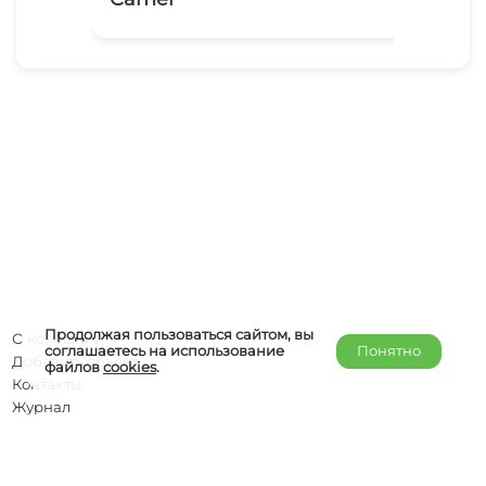
Продолжая пользоваться сайтом, вы
О компании
соглашаетесь на использование
Понятно
Добавить объект
файлов
cookies
.
Контакты
Журнал
Отельерам
Правообладателям