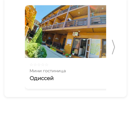
☆
☆
☆
☆
☆
☆
☆
Мини гостиница
Мин
Одиссей
Пе