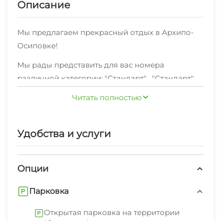
Описание
Мы предлагаем прекрасный отдых в Архипо-
Осиповке!
Мы рады представить для вас номера
различной категории: "Стандарт" , "Стандарт"
(корп. А) , "2х-комнатный" (корп. А) , "Стандарт"
Читать полностью
(корп. Б) и по отличной цене
Хотите делиться яркими впечатлениями об
Удобства и услуги
отдыхе в Архипо-Осиповке с друзьями и
близкими?Для вас подключен
высокоскоростной Wi-Fi интернет.
Опции
Можете не беспокоиться за ваш комфорт - мы
Парковка
предоставляем удобную мебель, необходимую
дляполноценного отдыха.
Открытая парковка на территории