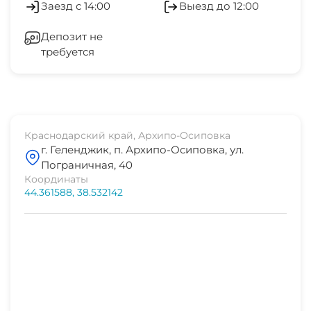
Заезд с 14:00
Выезд до 12:00
аквапарк
Холодильник
1 мин
Депозит не
требуется
Кондиционер
дельфинарий
5 мин
Отопление
рынок
3 мин
Стиральная машина
Краснодарский край, Архипо-Осиповка
г. Геленджик, п. Архипо-Осиповка, ул.
магазин продукты
Гладильные принадлежности
Пограничная, 40
1 мин
Координаты
44.361588, 38.532142
Спутниковое ТВ
остановка транспорта
1 мин
СВЧ
банкомат Сбербанк
1 мин
аптека
1 мин