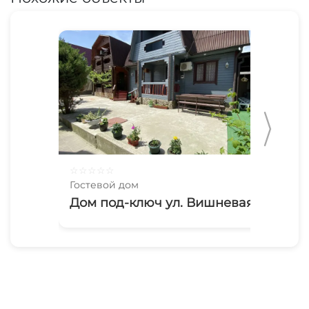
☆
☆
☆
☆
☆
☆
☆
Гостевой дом
Гос
Дом под-ключ ул. Вишневая
Бл