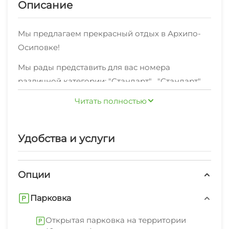
Описание
Мы предлагаем прекрасный отдых в Архипо-
Осиповке!
Мы рады представить для вас номера
различной категории: "Стандарт" , "Стандарт"
(корп. А) , "2х-комнатный" (корп. А) , "Стандарт"
Читать полностью
(корп. Б) и по отличной цене
Хотите делиться яркими впечатлениями об
Удобства и услуги
отдыхе в Архипо-Осиповке с друзьями и
близкими?Для вас подключен
высокоскоростной Wi-Fi интернет.
Опции
Можете не беспокоиться за ваш комфорт - мы
Парковка
предоставляем удобную мебель, необходимую
дляполноценного отдыха.
Открытая парковка на территории