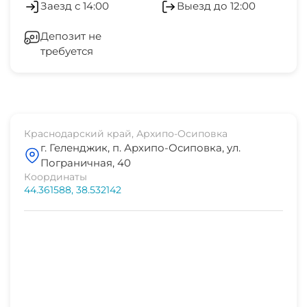
Заезд с 14:00
Выезд до 12:00
аквапарк
Холодильник
1 мин
Депозит не
требуется
Кондиционер
дельфинарий
5 мин
Отопление
рынок
3 мин
Стиральная машина
Краснодарский край, Архипо-Осиповка
г. Геленджик, п. Архипо-Осиповка, ул.
магазин продукты
Гладильные принадлежности
Пограничная, 40
1 мин
Координаты
44.361588, 38.532142
Спутниковое ТВ
остановка транспорта
1 мин
СВЧ
банкомат Сбербанк
1 мин
аптека
1 мин