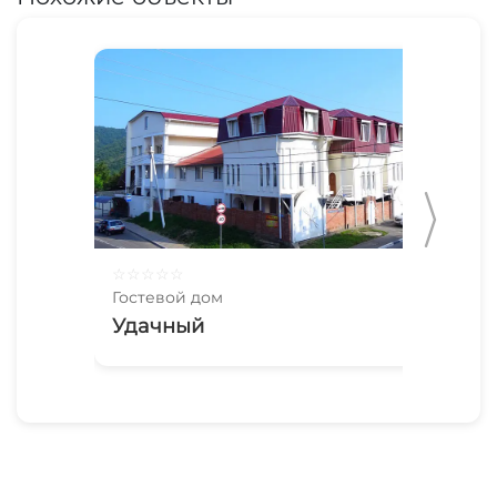
☆
☆
☆
☆
☆
☆
☆
Гостевой дом
Гос
Удачный
So