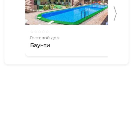
☆
☆
☆
☆
☆
☆
☆
Гостевой дом
Гос
Баунти
M