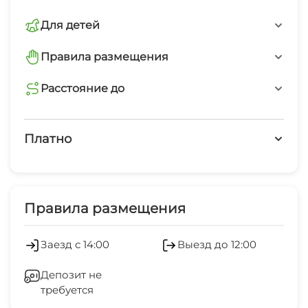
наши сотрудники,включая полезную
Wi-Fi интернет на всей территории
туристическую информацию, чтобы ваш отдых
Интернет Wi-Fi
Для детей
в Архипо-Осиповке был запоминающимся.
На территории нашего объекта
Принимаем гостей с детьми любого
Правила размещения
Автостоянка
предоставляются различные
возраста
запрещено курить в номерах
дополнительныеуслуги: мангал/барбекю,
Расстояние до
Дети любого возраста
открытая парковка на территории (бесплатно)
пляж галечный
Есть трансфер
3 мин
Недалеко от нас есть кафе и продуктовый
Платно
магазин.
Мангал/барбекю
набережная
Платные услуги
Условия бронирования уточняйте по телефону!
1 мин
Экскурсионные услуги
Правила размещения
центр
15 мин
Обслуживание номеров
Заезд с 14:00
Выезд до 12:00
аквапарк
Холодильник
1 мин
Депозит не
требуется
Кондиционер
дельфинарий