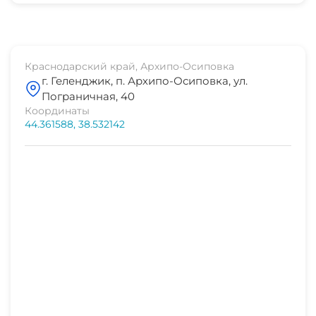
5 мин
Отопление
рынок
3 мин
Стиральная машина
Краснодарский край, Архипо-Осиповка
г. Геленджик, п. Архипо-Осиповка, ул.
магазин продукты
Гладильные принадлежности
Пограничная, 40
1 мин
Координаты
44.361588, 38.532142
Спутниковое ТВ
остановка транспорта
1 мин
СВЧ
банкомат Сбербанк
1 мин
аптека
1 мин