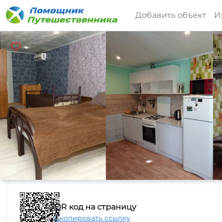
Добавить объект
И
QR код на страницу
Скопировать ссылку