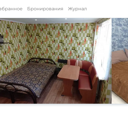
збранное
Бронирования
Журнал