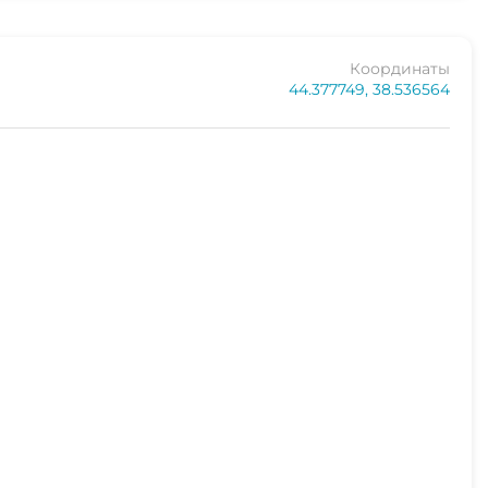
Координаты
44.377749, 38.536564