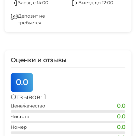
Заезд с 14:00
Выезд до 12:00
центр развлечений
Беседка
5 мин
Депозит не
требуется
Прачечная
аквапарк
15 мин
СВЧ
дельфинарий
7 мин
Оценки и отзывы
рынок
10 мин
0.0
магазин продукты
15 мин
Отзывов: 1
0.0
Цена/качество
банкомат Сбербанк
10 мин
0.0
Чистота
0.0
аптека
Номер
10 мин