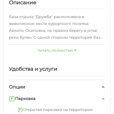
Описание
База отдыха "Дружба" расположена в
живописном месте курортного поселка
Архипо-Осиповка, на правом берегу в устье
реки Вулан. С одной стороны территория базы
граничит с рекой, с другой - горы, 3 сторона
Читать полностью
выходит к пляжу. База отдыха "Дружба"
озеленена деревьями, которые создают
приятную тень в летнюю жару. На территории
Удобства и услуги
базы имеется небольшая спортивная
площадка.Размещение на базе возможно в 2х-,
3х- и 4х-местных комнатах. Вода на базу
Опции
подается круглосуточно. Все удобства на
Парковка
территории базы, в том числе душ с горячей
водой.Пляж: в 100 метрах от базы отдыха
Открытая парковка на территории
"Дружба" расположен центральный пляж