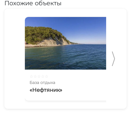
Похожие объекты
☆
☆
☆
☆
☆
☆
☆
База отдыха
Баз
«Нефтяник»
Ра