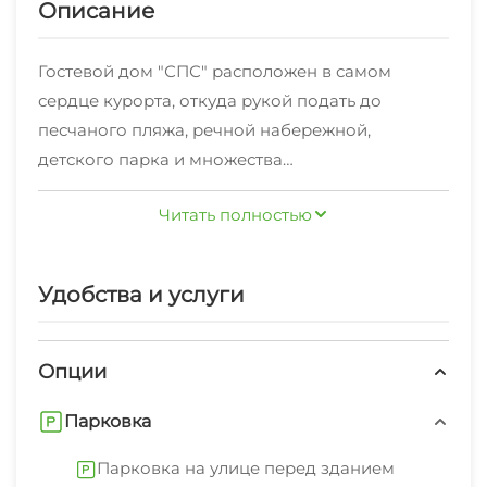
Описание
Гостевой дом "СПС" расположен в самом
сердце курорта, откуда рукой подать до
песчаного пляжа, речной набережной,
детского парка и множества
достопримечательностей города Анапа. В
Читать полностью
пешей доступности автовокзал, продуктовый и
вещевой рынки, торговые центры. Рядом
находится детский парк, где каждый найдёт
Удобства и услуги
для себя занятие по вкусу — будь то посещение
аттракционов или пешая прогулка по тихим
тенистым аллеям. Так же на территории парка
Опции
имеется лодочная станция с прокатом
Парковка
катамаранов и лодок для катания по реке.В
пяти минутах ходьбы находится улица Горького
Парковка на улице перед зданием
— самая популярная улица для пеших