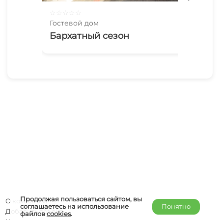
☆
☆
☆
☆
☆
☆
☆
Гостевой дом
Гос
Бархатный сезон
«К
Продолжая пользоваться сайтом, вы
О компании
соглашаетесь на использование
Понятно
Добавить объект
файлов
cookies
.