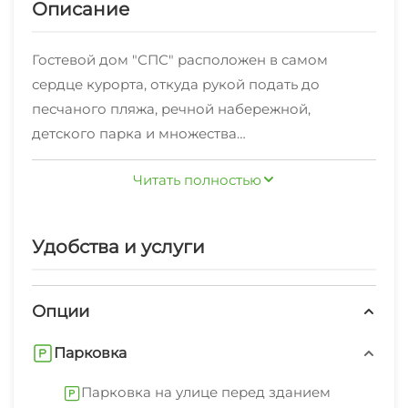
Описание
Гостевой дом "СПС" расположен в самом
сердце курорта, откуда рукой подать до
песчаного пляжа, речной набережной,
детского парка и множества
достопримечательностей города Анапа. В
Читать полностью
пешей доступности автовокзал, продуктовый и
вещевой рынки, торговые центры. Рядом
находится детский парк, где каждый найдёт
Удобства и услуги
для себя занятие по вкусу — будь то посещение
аттракционов или пешая прогулка по тихим
тенистым аллеям. Так же на территории парка
Опции
имеется лодочная станция с прокатом
Парковка
катамаранов и лодок для катания по реке.В
пяти минутах ходьбы находится улица Горького
Парковка на улице перед зданием
— самая популярная улица для пеших