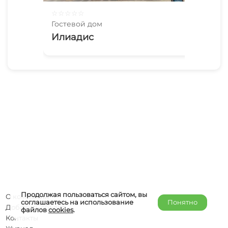
☆
☆
☆
☆
☆
☆
☆
Гостевой дом
Гос
Илиадис
Та
Продолжая пользоваться сайтом, вы
О компании
соглашаетесь на использование
Понятно
Добавить объект
файлов
cookies
.
Контакты