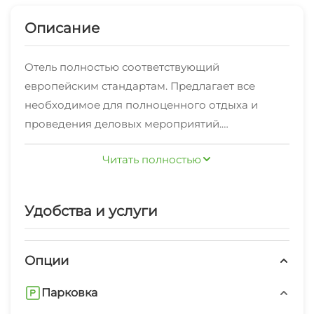
Описание
Отель полностью соответствующий
европейским стандартам. Предлагает все
необходимое для полноценного отдыха и
проведения деловых мероприятий.
Расположен в тихом районе г. Анапа, в 30
Читать полностью
минутах ходьбы от моря, рядом гипермаркет,
рынок, батутный центр, остановка
маршрутного такси.
Удобства и услуги
Отель “ЛОТОС” выполнен в классическом
стиле, тихим, уютным двориком, открытым
бассейном с подогревом.
Опции
Номерной фонд отеля включает 46 номеров
Парковка
(оборудованы мебелью). В каждом номере есть
все необходимое: