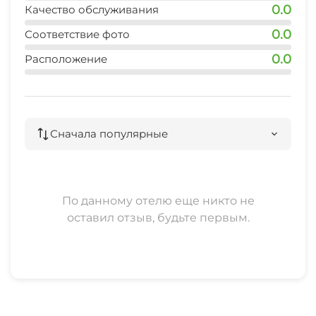
0.0
Качество обслуживания
выбором изысканных блюд. И конечно,
внимательный, персонал!
0.0
Соответствие фото
Отель “ЛОТОС” готов к встрече гостей с детьми
0.0
Расположение
любого возраста – круглый год.
Сначала популярные
По данному отелю еще никто не
оставил отзыв, будьте первым.