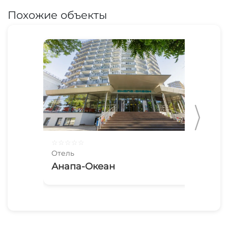
Похожие объекты
☆
☆
☆
☆
☆
☆
☆
Отель
Оте
Анапа-Океан
Ми