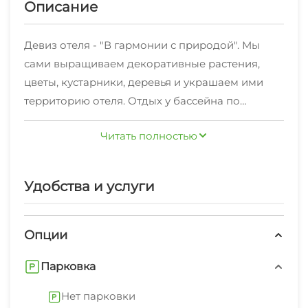
Описание
Девиз отеля - "В гармонии с природой". Мы
сами выращиваем декоративные растения,
цветы, кустарники, деревья и украшаем ими
территорию отеля. Отдых у бассейна по
достоинству оценят все гости отеля "Гармония"
Читать полностью
- особенно дети , ведь специально для них мы
установили защитные ограждения прямо в
воде!!! К услугам гостей просторные, светлые
Удобства и услуги
комнаты с двумя раздельными или с одной
большой кроватью, кондиционер, телевизор,
холодильник, ванна или душ. Доступны к
Опции
бронированию также апартаменты с
Парковка
собственной кухней!!!
Нет парковки