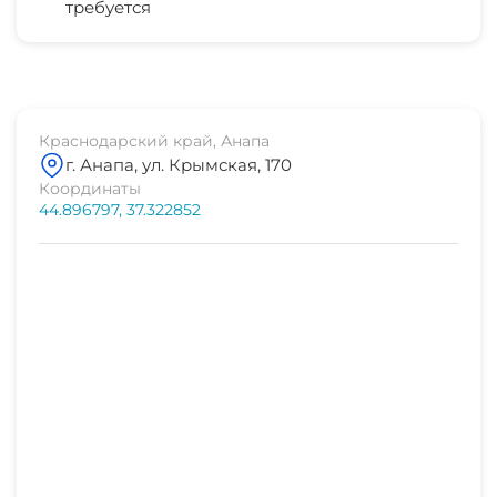
требуется
рынок
3 мин
центр города
1 мин
Краснодарский край, Анапа
г. Анапа, ул. Крымская, 170
центр развлечений
Координаты
5 мин
44.896797, 37.322852
дельфинарий
38 мин
магазин продукты
1 мин
остановка транспорта
1 мин
банкомат
1 мин