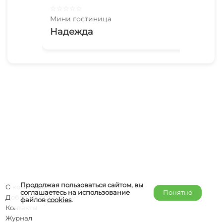
☆
☆
☆
☆
☆
☆
☆
Мини гостиница
Мин
Надежда
Зе
Продолжая пользоваться сайтом, вы
О компании
соглашаетесь на использование
Понятно
Добавить объект
файлов
cookies
.
Контакты
Журнал