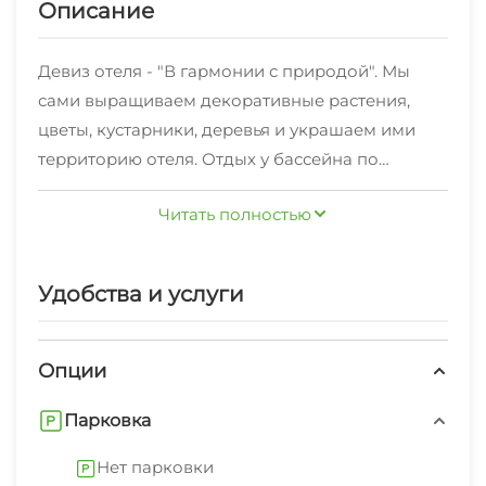
Описание
Девиз отеля - "В гармонии с природой". Мы
сами выращиваем декоративные растения,
цветы, кустарники, деревья и украшаем ими
территорию отеля. Отдых у бассейна по
достоинству оценят все гости отеля "Гармония"
Читать полностью
- особенно дети , ведь специально для них мы
установили защитные ограждения прямо в
воде!!! К услугам гостей просторные, светлые
Удобства и услуги
комнаты с двумя раздельными или с одной
большой кроватью, кондиционер, телевизор,
холодильник, ванна или душ. Доступны к
Опции
бронированию также апартаменты с
Парковка
собственной кухней!!!
Нет парковки