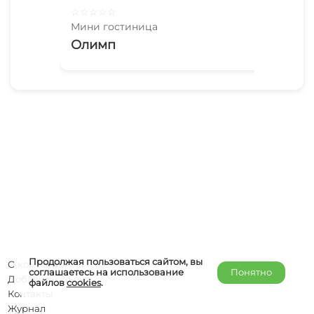
☆
☆
☆
☆
☆
☆
☆
Мини гостиница
Мин
Олимп
Ма
Продолжая пользоваться сайтом, вы
О компании
соглашаетесь на использование
Понятно
Добавить объект
файлов
cookies
.
Контакты
Журнал