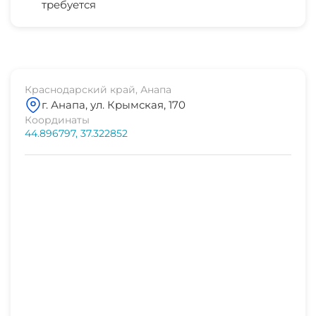
требуется
рынок
3 мин
центр города
1 мин
Краснодарский край, Анапа
г. Анапа, ул. Крымская, 170
центр развлечений
Координаты
5 мин
44.896797, 37.322852
дельфинарий
38 мин
магазин продукты
1 мин
остановка транспорта
1 мин
банкомат
1 мин