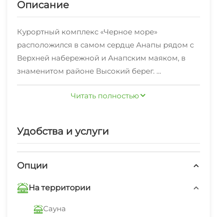
Описание
Курортный комплекс «Черное море»
расположился в самом сердце Анапы рядом с
Верхней набережной и Анапским маяком, в
знаменитом районе Высокий берег.
Читать полностью
Отель «Чёрное море» располагает большой
закрытой территорией, доступной только для
гостей. Для тех, кто путешествует на машине,
Удобства и услуги
предусмотрена охраняемая парковка.
Гостиница представлена тремя корпусами и
категориями номеров от экономов и
Опции
стандартов до люксов. Каждый номер
На территории
оборудован кондиционером, мини-
холодильником, Wi-Fi, телевизором.
Сауна