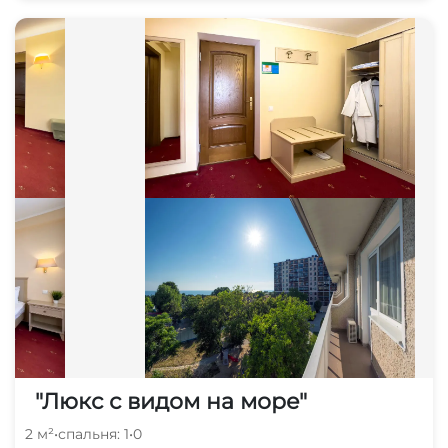
"Люкс с видом на море"
2 м²
•
спальня: 1
•
0