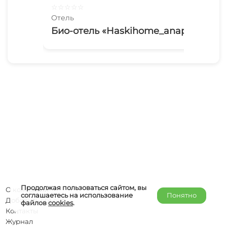
☆
☆
☆
☆
☆
☆
☆
Отель
Оте
Био-отель «Haskihome_anapa»
Ан
Продолжая пользоваться сайтом, вы
О компании
соглашаетесь на использование
Понятно
Добавить объект
файлов
cookies
.
Контакты
Журнал