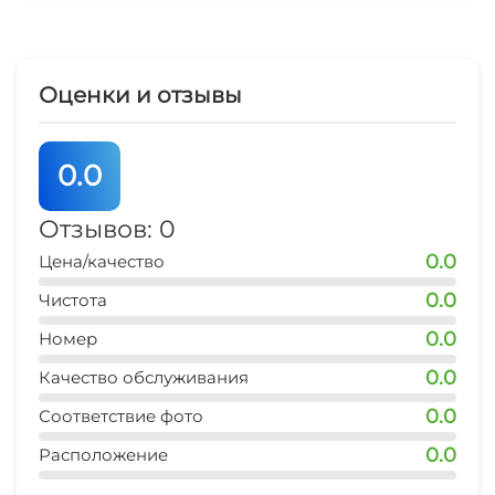
номерах. Для подвижных игр доступна детская
Зеленый двор
площадка на свежем воздухе и детская
комната в одном из корпусов. А анимация
Прачечная
Оценки и отзывы
отеля не даст заскучать как детям, так и
взрослым.
Семейные номера
0.0
Охраняемая территория
Отзывов: 0
0.0
Цена/качество
0.0
Чистота
0.0
Номер
0.0
Качество обслуживания
0.0
Соответствие фото
0.0
Расположение