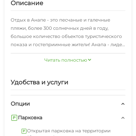
Описание
Отдых в Анапе - это песчаные и галечные
пляжи, более 300 солнечных дней в году,
большое количество объектов туристического
показа и гостеприимные жители! Анапа - лидер
отечественной курортной отрасли. Частные
Читать полностью
сектор имеет массу преимуществ: комфортные
условия проживания, недорогие цены, уютные
дворики, небольшой номерной фонд, а значит
Удобства и услуги
– тишина и покой. Предлагаем Вам один из
таких вариантов - частный сектор в Анапе "На
Спортивной 19".
Опции
Гостевые комнаты расположены в тихом
Парковка
районе Анапы на улице Спортивной, рядом со
стадионом "Спарта". Здесь можно погонять мяч
Открытая парковка на территории
и позаниматься физкультурой. Недалеко от