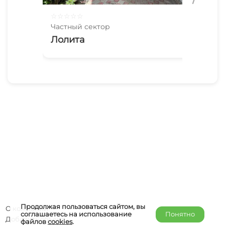
☆
☆
☆
☆
☆
☆
☆
Частный сектор
Час
Лолита
У 
Продолжая пользоваться сайтом, вы
О компании
соглашаетесь на использование
Понятно
Добавить объект
файлов
cookies
.