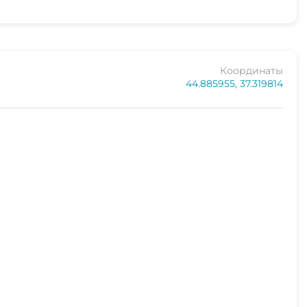
Координаты
44.885955, 37.319814