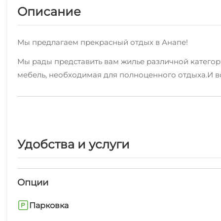
Описание
Мы предлагаем прекрасный отдых в Анапе!
Мы рады представить вам жилье различной категории:
мебель, необходимая для полноценного отдыха.И вс
В каждом номере имеется - WI-FI. Уборка производ
В пешей доступности пляж песчаный, пляж галечны
чтобы ваш отдых в Анапе был запоминающимся.
Удобства и услуги
Для отдыхающих мы предоставляем различные допол
Недалеко от нас есть кафе и продуктовый магазин.
Опции
Условия аренды жилья уточняйте по телефону!
Парковка