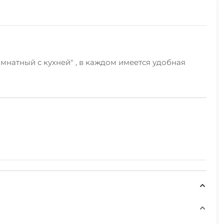
комнатный с кухней" , в каждом имеется удобная
ки, включая полезную туристическую информацию,
ткрытая парковка на территории (бесплатно)