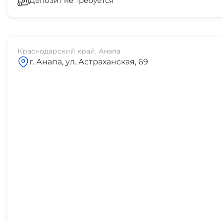
Депозит не требуется
5 мин
остановка транспорта
1 мин
Краснодарский край, Анапа
г. Анапа, ул. Астраханская, 69
аптека
1 мин