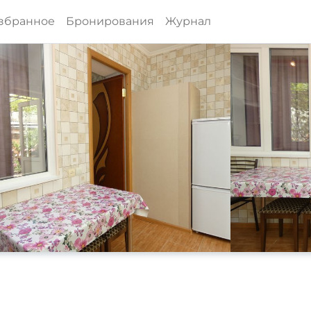
збранное
Бронирования
Журнал