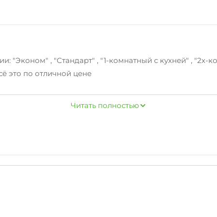
 "Эконом" , "Стандарт" , "1-комнатный с кухней" , "2х-
ё это по отличной цене
ится по расписанию.
Читать полностью
й, набережная, о которых вам расскажут наши сотрудни
нительныеуслуги: парковка на улице перед зданием, о